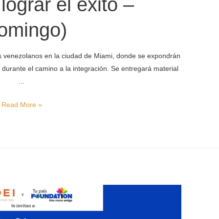
lograr el éxito –
omingo)
tes venezolanos en la ciudad de Miami, donde se expondrán
durante el camino a la integración. Se entregará material
…
Inmigrante:
Read More »
Cómo
superar
las
barreras
y
lograr
el
éxito
–